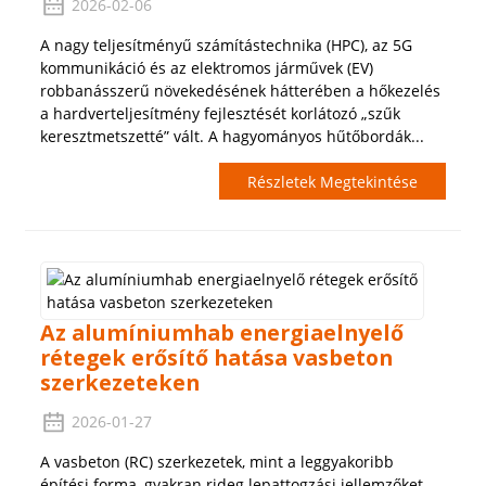
2026-02-06
A nagy teljesítményű számítástechnika (HPC), az 5G
kommunikáció és az elektromos járművek (EV)
robbanásszerű növekedésének hátterében a hőkezelés
a hardverteljesítmény fejlesztését korlátozó „szűk
keresztmetszetté” vált. A hagyományos hűtőbordák...
Részletek Megtekintése
Az alumíniumhab energiaelnyelő
rétegek erősítő hatása vasbeton
szerkezeteken
2026-01-27
A vasbeton (RC) szerkezetek, mint a leggyakoribb
építési forma, gyakran rideg lepattogzási jellemzőket