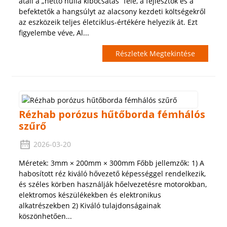
átáll a „nettó nulla kibocsátás” felé, a fejlesztők és a
befektetők a hangsúlyt az alacsony kezdeti költségekről
az eszközeik teljes életciklus-értékére helyezik át. Ezt
figyelembe véve, Al...
Részletek Megtekintése
Rézhab porózus hűtőborda fémhálós
szűrő
2026-03-20
Méretek: 3mm × 200mm × 300mm Főbb jellemzők: 1) A
habosított réz kiváló hővezető képességgel rendelkezik,
és széles körben használják hőelvezetésre motorokban,
elektromos készülékekben és elektronikus
alkatrészekben 2) Kiváló tulajdonságainak
köszönhetően...