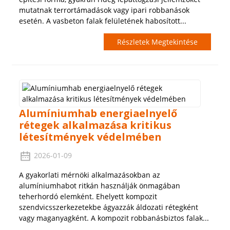
mutatnak terrortámadások vagy ipari robbanások
esetén. A vasbeton falak felületének habosított...
Részletek Megtekintése
Alumíniumhab energiaelnyelő
rétegek alkalmazása kritikus
létesítmények védelmében
2026-01-09
A gyakorlati mérnöki alkalmazásokban az
alumíniumhabot ritkán használják önmagában
teherhordó elemként. Ehelyett kompozit
szendvicsszerkezetekbe ágyazzák áldozati rétegként
vagy maganyagként. A kompozit robbanásbiztos falak...