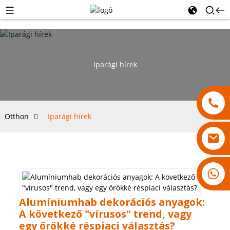
Iparági hírek
Otthon
Iparági hírek
18007928831
Alumíniumhab dekorációs anyagok:
A következő "vírusos" trend, vagy
egy örökké réspiaci választás?