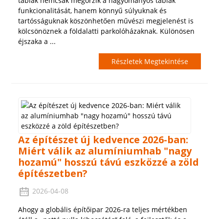
táblák nemcsak megőrzik a hagyományos táblák
funkcionalitását, hanem könnyű súlyuknak és
tartósságuknak köszönhetően művészi megjelenést is
kölcsönöznek a földalatti parkolóházaknak. Különösen
éjszaka a ...
Részletek Megtekintése
Az építészet új kedvence 2026-ban:
Miért válik az alumíniumhab "nagy
hozamú" hosszú távú eszközzé a zöld
építészetben?
2026-04-08
Ahogy a globális építőipar 2026-ra teljes mértékben