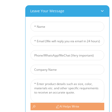
Projekt- És Alkalmazási Lehetőségek
Leave Your Message
Termékeink
Alumínium Hab
Rézhab
Nikkelhab
Nikkelszálas Filc
Titánszálas Filc
Rozsdamentes Acél Szálas Szőnyeg
Fém Szinterezett Drótháló
Zajvédő Fal
Kerámia Habszűrő
Hír
Iparági Hírek
Céghírek
Ügyfélesetek
AI Helps Write