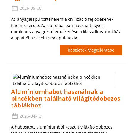
2026-05-08
Az anyagalapú történelem a civilizáció fejlődésének
finom kísérője. Az építőiparban használt egyes
domináns anyagok felemelkedése a klasszikus kor kő/fa
alapjaitól az acél/üveg épületekig...
Részletek Megtekintése
Alumíniumhabot használnak a
pincékben található világítódobozos
táblákhoz
2026-04-13
A habosított alumíniumból készült világító dobozos