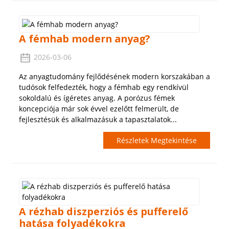
A fémhab modern anyag?
2026-03-06
Az anyagtudomány fejlődésének modern korszakában a
tudósok felfedezték, hogy a fémhab egy rendkívül
sokoldalú és ígéretes anyag. A porózus fémek
koncepciója már sok évvel ezelőtt felmerült, de
fejlesztésük és alkalmazásuk a tapasztalatok...
Részletek Megtekintése
A rézhab diszperziós és pufferelő
hatása folyadékokra