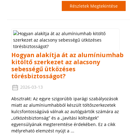
Részletek Megtekintése
Hogyan alakítja át az alumíniumhab
kitöltő szerkezet az alacsony
sebességű ütközéses
törésbiztosságot?
2026-03-13
Absztrakt: Az egyre szigorúbb iparági szabályozások
miatt az alumíniumhabból készült töltőszerkezetek
kulcsfontosságúvá válnak az autógyártók számára az
„ütközésbiztonság” és a „javítási költségek”
egyensúlyának megteremtése érdekében. Ez a cikk
mélyreható elemzést nyújt a ...