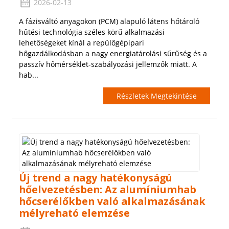
2026-02-13
A fázisváltó anyagokon (PCM) alapuló látens hőtároló
hűtési technológia széles körű alkalmazási
lehetőségeket kínál a repülőgépipari
hőgazdálkodásban a nagy energiatárolási sűrűség és a
passzív hőmérséklet-szabályozási jellemzők miatt. A
hab...
Részletek Megtekintése
Új trend a nagy hatékonyságú
hőelvezetésben: Az alumíniumhab
hőcserélőkben való alkalmazásának
mélyreható elemzése