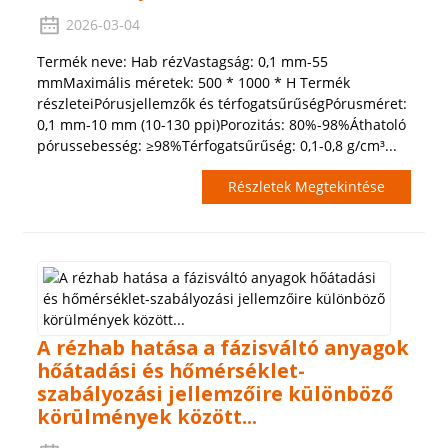
2026-03-04
Termék neve: Hab rézVastagság: 0,1 mm-55
mmMaximális méretek: 500 * 1000 * H Termék
részleteiPórusjellemzők és térfogatsűrűségPórusméret:
0,1 mm-10 mm (10-130 ppi)Porozitás: 80%-98%Áthatoló
pórussebesség: ≥98%Térfogatsűrűség: 0,1-0,8 g/cm³...
Részletek Megtekintése
A rézhab hatása a fázisváltó anyagok
hőátadási és hőmérséklet-
szabályozási jellemzőire különböző
körülmények között...