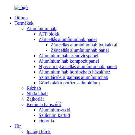
Otthon
Termékek
Alumínium hab
AFP blokk
Zártcellás alumíniumhab panel
Zártcellás alumíniumhab lyukakkal
Zártcellás alumíniumhab panel
Alumínium hab szendvicspanel
Alumínium hab kompozit panel
Nyissa meg a cellás alumíniumhab panelt
Alumínium hab hordozható házakhoz
Szimulációs rugalmas alumíniumhab
Gömb alakú porózus alumínium
Rézhab
Nikkel hab
Zajkorlát
Kerámia habszűrő
Alumínium-oxid
Szilícium-karbid
cirkónia
Hír
Iparági hírek