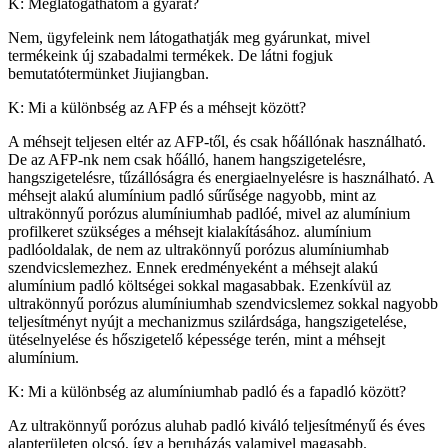
K: Meglátogathatom a gyárát?
Nem, ügyfeleink nem látogathatják meg gyárunkat, mivel
termékeink új szabadalmi termékek. De látni fogjuk
bemutatótermünket Jiujiangban.
K: Mi a különbség az AFP és a méhsejt között?
A méhsejt teljesen eltér az AFP-től, és csak hőállónak használható.
De az AFP-nk nem csak hőálló, hanem hangszigetelésre,
hangszigetelésre, tűzállóságra és energiaelnyelésre is használható. A
méhsejt alakú alumínium padló sűrűsége nagyobb, mint az
ultrakönnyű porózus alumíniumhab padlóé, mivel az alumínium
profilkeret szükséges a méhsejt kialakításához. alumínium
padlóoldalak, de nem az ultrakönnyű porózus alumíniumhab
szendvicslemezhez. Ennek eredményeként a méhsejt alakú
alumínium padló költségei sokkal magasabbak. Ezenkívül az
ultrakönnyű porózus alumíniumhab szendvicslemez sokkal nagyobb
teljesítményt nyújt a mechanizmus szilárdsága, hangszigetelése,
ütéselnyelése és hőszigetelő képessége terén, mint a méhsejt
alumínium.
K: Mi a különbség az alumíniumhab padló és a fapadló között?
Az ultrakönnyű porózus aluhab padló kiváló teljesítményű és éves
alapterületen olcsó, így a beruházás valamivel magasabb.