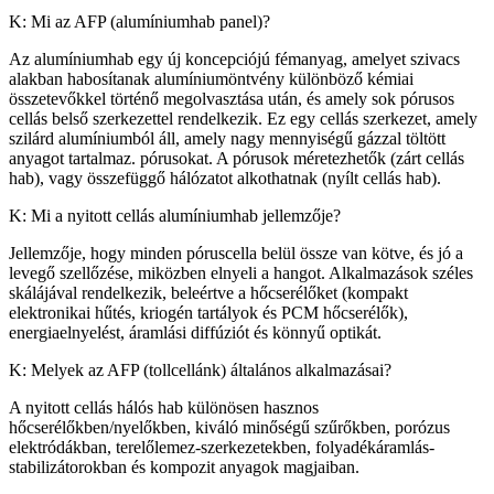
K: Mi az AFP (alumíniumhab panel)?
Az alumíniumhab egy új koncepciójú fémanyag, amelyet szivacs
alakban habosítanak alumíniumöntvény különböző kémiai
összetevőkkel történő megolvasztása után, és amely sok pórusos
cellás belső szerkezettel rendelkezik. Ez egy cellás szerkezet, amely
szilárd alumíniumból áll, amely nagy mennyiségű gázzal töltött
anyagot tartalmaz. pórusokat. A pórusok méretezhetők (zárt cellás
hab), vagy összefüggő hálózatot alkothatnak (nyílt cellás hab).
K: Mi a nyitott cellás alumíniumhab jellemzője?
Jellemzője, hogy minden póruscella belül össze van kötve, és jó a
levegő szellőzése, miközben elnyeli a hangot. Alkalmazások széles
skálájával rendelkezik, beleértve a hőcserélőket (kompakt
elektronikai hűtés, kriogén tartályok és PCM hőcserélők),
energiaelnyelést, áramlási diffúziót és könnyű optikát.
K: Melyek az AFP (tollcellánk) általános alkalmazásai?
A nyitott cellás hálós hab különösen hasznos
hőcserélőkben/nyelőkben, kiváló minőségű szűrőkben, porózus
elektródákban, terelőlemez-szerkezetekben, folyadékáramlás-
stabilizátorokban és kompozit anyagok magjaiban.