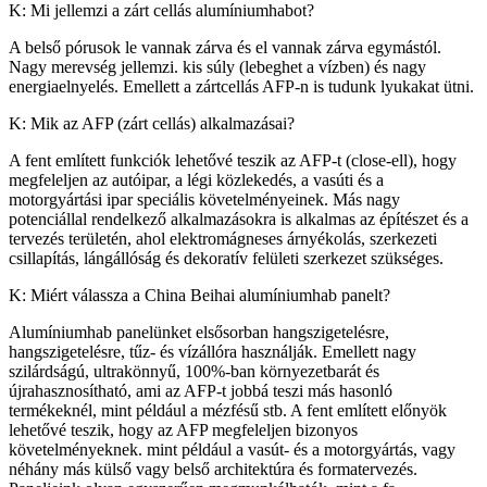
K: Mi jellemzi a zárt cellás alumíniumhabot?
A belső pórusok le vannak zárva és el vannak zárva egymástól.
Nagy merevség jellemzi. kis súly (lebeghet a vízben) és nagy
energiaelnyelés. Emellett a zártcellás AFP-n is tudunk lyukakat ütni.
K: Mik az AFP (zárt cellás) alkalmazásai?
A fent említett funkciók lehetővé teszik az AFP-t (close-ell), hogy
megfeleljen az autóipar, a légi közlekedés, a vasúti és a
motorgyártási ipar speciális követelményeinek. Más nagy
potenciállal rendelkező alkalmazásokra is alkalmas az építészet és a
tervezés területén, ahol elektromágneses árnyékolás, szerkezeti
csillapítás, lángállóság és dekoratív felületi szerkezet szükséges.
K: Miért válassza a China Beihai alumíniumhab panelt?
Alumíniumhab panelünket elsősorban hangszigetelésre,
hangszigetelésre, tűz- és vízállóra használják. Emellett nagy
szilárdságú, ultrakönnyű, 100%-ban környezetbarát és
újrahasznosítható, ami az AFP-t jobbá teszi más hasonló
termékeknél, mint például a mézfésű stb. A fent említett előnyök
lehetővé teszik, hogy az AFP megfeleljen bizonyos
követelményeknek. mint például a vasút- és a motorgyártás, vagy
néhány más külső vagy belső architektúra és formatervezés.