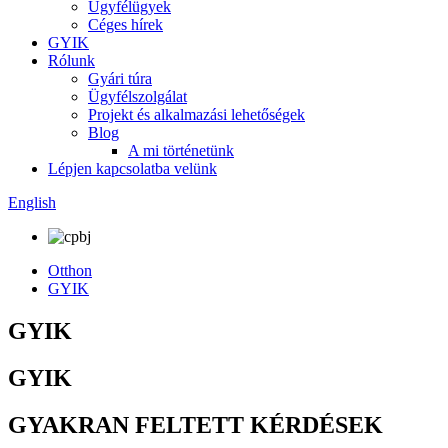
Ügyfélügyek
Céges hírek
GYIK
Rólunk
Gyári túra
Ügyfélszolgálat
Projekt és alkalmazási lehetőségek
Blog
A mi történetünk
Lépjen kapcsolatba velünk
English
Otthon
GYIK
GYIK
GYIK
GYAKRAN FELTETT KÉRDÉSEK