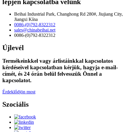
lépjen kapcsolatba velünk
Beihai Industrial Park, Changhong Rd 280#, Jiujiang City,
Jiangxi Kína
0086-(0)792-8322312
sales@chinabeihai.net
0086-(0)792-8322312
Újlevél
Termékeinkkel vagy árlistáinkkal kapcsolatos
kérdéseivel kapcsolatban kérjük, hagyja e-mail-
címét, és 24 órán belül felvesszük Önnel a
kapcsolatot.
Érdeklődjön most
Szociális