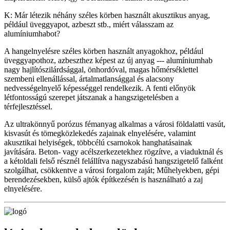
K: Már létezik néhány széles körben használt akusztikus anyag,
például üveggyapot, azbeszt stb., miért válasszam az
alumíniumhabot?
A hangelnyelésre széles körben használt anyagokhoz, például
üveggyapothoz, azbeszthez képest az új anyag --- alumíniumhab
nagy hajlítószilárdsággal, önhordóval, magas hőmérséklettel
szembeni ellenállással, ártalmatlansággal és alacsony
nedvességelnyelő képességgel rendelkezik. A fenti előnyök
létfontosságú szerepet játszanak a hangszigetelésben a
térfejlesztéssel.
Az ultrakönnyű porózus fémanyag alkalmas a városi földalatti vasút,
kisvasút és tömegközlekedés zajainak elnyelésére, valamint
akusztikai helyiségek, többcélú csarnokok hanghatásainak
javítására. Beton- vagy acélszerkezetekhez rögzítve, a viaduktnál és
a kétoldali felső résznél felállítva nagyszabású hangszigetelő falként
szolgálhat, csökkentve a városi forgalom zaját; Műhelyekben, gépi
berendezésekben, külső ajtók építkezésén is használható a zaj
elnyelésére.