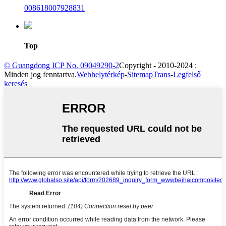
008618007928831
Top
© Guangdong ICP No. 09049290-2
Copyright - 2010-2024 :
Minden jog fenntartva.
Webhelytérkép
-
SitemapTrans
-
Legfelső
keresés