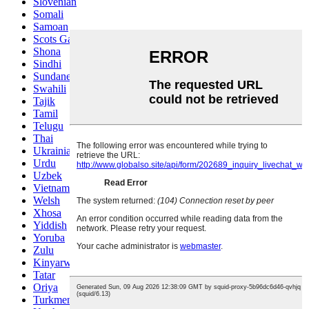
Slovenian
Somali
Samoan
Scots Gaelic
Shona
Sindhi
Sundanese
Swahili
Tajik
Tamil
Telugu
Thai
Ukrainian
Urdu
Uzbek
Vietnamese
Welsh
Xhosa
Yiddish
Yoruba
Zulu
Kinyarwanda
Tatar
Oriya
Turkmen