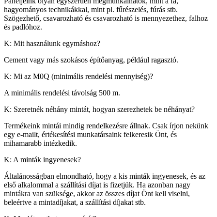
Paneljeink olyan egyszerűen megmunkálhatók, mint a fa,
hagyományos technikákkal, mint pl. fűrészelés, fúrás stb.
Szögezhető, csavarozható és csavarozható is mennyezethez, falhoz
és padlóhoz.
K: Mit használunk egymáshoz?
Cement vagy más szokásos építőanyag, például ragasztó.
K: Mi az M0Q (minimális rendelési mennyiség)?
A minimális rendelési távolság 500 m.
K: Szeretnék néhány mintát, hogyan szerezhetek be néhányat?
Termékeink mintái mindig rendelkezésre állnak. Csak írjon nekünk
egy e-mailt, értékesítési munkatársaink felkeresik Önt, és
mihamarabb intézkedik.
K: A minták ingyenesek?
Általánosságban elmondható, hogy a kis minták ingyenesek, és az
első alkalommal a szállítási díjat is fizetjük. Ha azonban nagy
mintákra van szüksége, akkor az összes díjat Önt kell viselni,
beleértve a mintadíjakat, a szállítási díjakat stb.