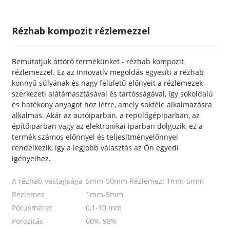
Rézhab kompozit rézlemezzel
Bemutatjuk áttörő termékünket - rézhab kompozit
rézlemezzel. Ez az innovatív megoldás egyesíti a rézhab
könnyű súlyának és nagy felületű előnyeit a rézlemezek
szerkezeti alátámasztásával és tartósságával, így sokoldalú
és hatékony anyagot hoz létre, amely sokféle alkalmazásra
alkalmas. Akár az autóiparban, a repülőgépiparban, az
építőiparban vagy az elektronikai iparban dolgozik, ez a
termék számos előnnyel és teljesítményelőnnyel
rendelkezik, így a legjobb választás az Ön egyedi
igényeihez.
A rézhab vastagsága
5mm-50mm Rézlemez: 1mm-5mm
Rézlemez
1mm-5mm
Pórusméret
0,1-10 mm
Porozitás
60%-98%