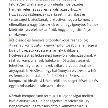
felület/térfogat arányú, így ideális hőelvezetési,
hangelnyelési és szűrési alkalmazásokhoz. A
hozzáadott rézlemezek szerkezeti integritást és
tartósságot biztosítanak, biztosítva, hogy a kompozit
ellenálljon a nagy ütéseknek és a nagy igénybevételnek
kitett környezeteknek anélkül, hogy a teljesítménye
csökkenne.
A rézhab kompozitunk egyik legfontosabb jellemzője a
kiváló hővezető képessége, amely kritikus a
hőelvezetést és hőkezelést igénylő alkalmazásoknál. A
rézhab komponensek hatékony hőátadást tesznek
lehetővé, míg a rézlemezek szilárd alapot adnak az
anyagnak, biztosítva, hogy hatékonyan elvezesse a hőt
és fenntartsa a stabil hőmérsékletet. Ez teszi a
kompozitot ideálissá hőcserélőkhöz, szigetelésekhez és
egyéb hőátadási alkalmazásokhoz.
Rézhab kompozitunk termikus tulajdonságai mellett
kiváló akusztikai tulajdonságokkal rendelkezik, így
hangelnyelési és zajcsökkentő alkalmazásokra is