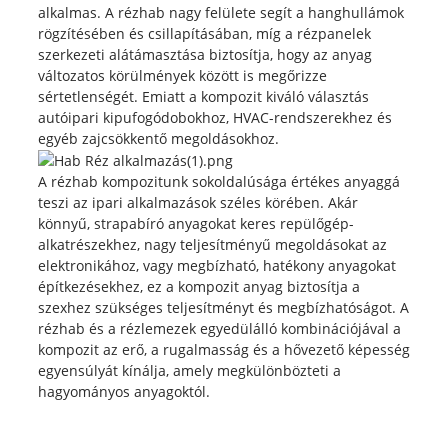
alkalmas. A rézhab nagy felülete segít a hanghullámok
rögzítésében és csillapításában, míg a rézpanelek
szerkezeti alátámasztása biztosítja, hogy az anyag
változatos körülmények között is megőrizze
sértetlenségét. Emiatt a kompozit kiváló választás
autóipari kipufogódobokhoz, HVAC-rendszerekhez és
egyéb zajcsökkentő megoldásokhoz.
A rézhab kompozitunk sokoldalúsága értékes anyaggá
teszi az ipari alkalmazások széles körében. Akár
könnyű, strapabíró anyagokat keres repülőgép-
alkatrészekhez, nagy teljesítményű megoldásokat az
elektronikához, vagy megbízható, hatékony anyagokat
építkezésekhez, ez a kompozit anyag biztosítja a
szexhez szükséges teljesítményt és megbízhatóságot. A
rézhab és a rézlemezek egyedülálló kombinációjával a
kompozit az erő, a rugalmasság és a hővezető képesség
egyensúlyát kínálja, amely megkülönbözteti a
hagyományos anyagoktól.