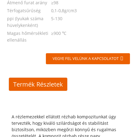
Átmenő furat arány
≥98
Térfogatsűrűség
0,1-0,8g/cm3
ppi (lyukak száma
5-130
hüvelykenként)
Magas hőmérsékleti
≥900 ℃
ellenállás
VEGYE FEL VELÜNK A KAPCSOLATOT
Termék Részletek
A rézlemezekkel ellátott rézhab kompozitunkat úgy
tervezték, hogy kiváló szilárdságot és stabilitást
biztosítson, miközben megőrzi könnyű és rugalmas
összetételét. A kompozit rézhab része nagy