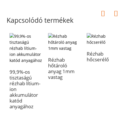
Kapcsolódó termékek
Rézhab
hőcserélő
Rézhab
P
hőtároló
f
anyag 1mm
s
99,9%-os
vastag
R
tisztaságú
rézhab lítium-
ion
akkumulátor
katód
anyagához