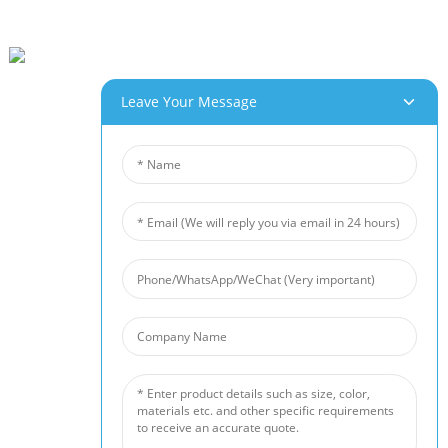
Beihai Industrial Park, Changhong Rd 280#, Jiujiang City, Jiangxi Kína
Leave Your Message
0086-(0)792-8322312
Sales@chinabeihai.net
Rólunk
Gyári Túra
Ügyfélszolgálat
Projekt És Alkalmazási Lehetőségek
Termékeink
Alumínium Hab
Rézhab
Nikkel Hab
Zajkorlát
Kerámia Habszűrő