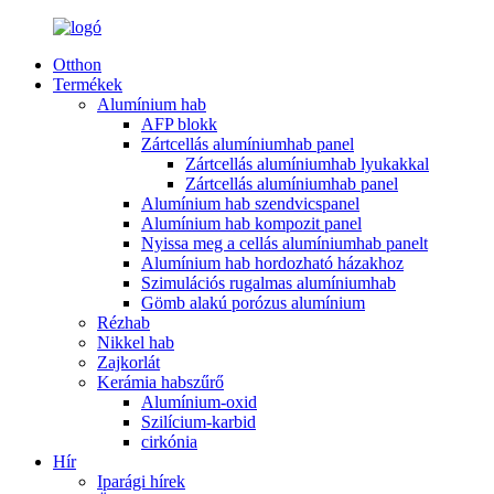
Otthon
Termékek
Alumínium hab
AFP blokk
Zártcellás alumíniumhab panel
Zártcellás alumíniumhab lyukakkal
Zártcellás alumíniumhab panel
Alumínium hab szendvicspanel
Alumínium hab kompozit panel
Nyissa meg a cellás alumíniumhab panelt
Alumínium hab hordozható házakhoz
Szimulációs rugalmas alumíniumhab
Gömb alakú porózus alumínium
Rézhab
Nikkel hab
Zajkorlát
Kerámia habszűrő
Alumínium-oxid
Szilícium-karbid
cirkónia
Hír
Iparági hírek