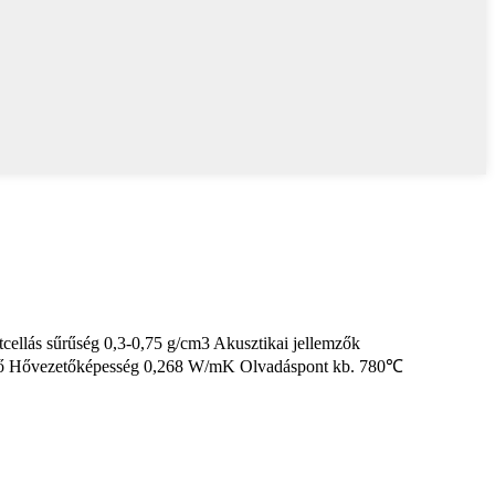
cellás sűrűség 0,3-0,75 g/cm3 Akusztikai jellemzők
mző Hővezetőképesség 0,268 W/mK Olvadáspont kb. 780℃