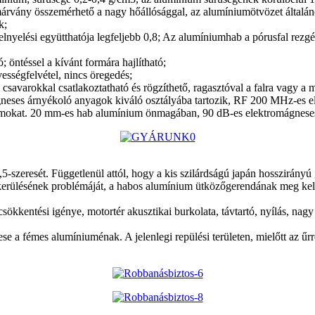
 a márvány összemérhető a nagy hőállósággal, az alumíniumötvözet által
k;
nyelési együtthatója legfeljebb 0,8; Az alumíniumhab a pórusfal rezgés
; öntéssel a kívánt formára hajlítható;
vességfelvétel, nincs öregedés;
avarokkal csatlakoztatható és rögzíthető, ragasztóval a falra vagy a m
gneses árnyékoló anyagok kiváló osztályába tartozik, RF 200 MHz-es
ámokat. 20 mm-es hab alumínium önmagában, 90 dB-es elektromágneses
1,5-szeresét. Függetlenül attól, hogy a kis szilárdságú japán hosszirán
lkerülésének problémáját, a habos alumínium ütközőgerendának meg kell
sökkentési igénye, motortér akusztikai burkolata, távtartó, nyílás, nagy
e a fémes alumíniuménak. A jelenlegi repülési területen, mielőtt az űrr