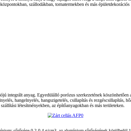
lóközpontokban, szállodákban, tornatermekben és más épületdekorációs 
ciójú integrált anyag. Egyedülálló porózus szerkezetének köszönhetően
yelés, hangelnyelés, hangszigetelés, csillapítás és rezgéscsillapítás, h
szállítási létesítményekben, az építőanyagokban és más területeken.
ium; sűrűsége 0,2-0,4 g/cm3, az alumínium sűrűségének körülbelül 1/10