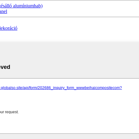
ésálló alumíniumhab)
anel
dekoráció