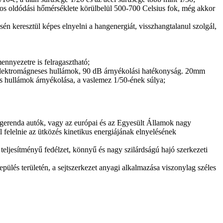
ános oldódási hőmérséklete körülbelül 500-700 Celsius fok, még akkor
én keresztül képes elnyelni a hangenergiát, visszhangtalanul szolgál,
ennyezetre is felragasztható;
 elektromágneses hullámok, 90 dB árnyékolási hatékonyság. 20mm
 hullámok árnyékolása, a vaslemez 1/50-ének súlya;
yú gerenda autók, vagy az európai és az Egyesült Államok nagy
 felelnie az ütközés kinetikus energiájának elnyelésének
 teljesítményű fedélzet, könnyű és nagy szilárdságú hajó szerkezeti
epülés területén, a sejtszerkezet anyagi alkalmazása viszonylag széles