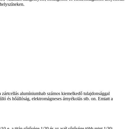
helyszíneken.
 a zártcellás alumíniumhab számos kiemelkedő tulajdonsággal
őálló és hőállóság, elektromágneses árnyékolás stb. on. Emiatt a
-e, a titán sűrűsége 1/20 és az acél sűrűsége több mint 1/30;