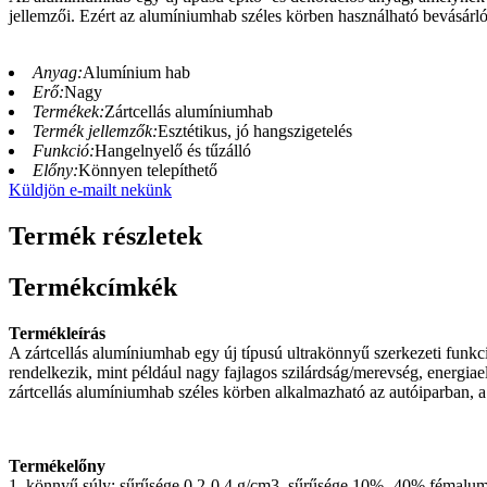
jellemzői. Ezért az alumíniumhab széles körben használható bevásár
Anyag:
Alumínium hab
Erő:
Nagy
Termékek:
Zártcellás alumíniumhab
Termék jellemzők:
Esztétikus, jó hangszigetelés
Funkció:
Hangelnyelő és tűzálló
Előny:
Könnyen telepíthető
Küldjön e-mailt nekünk
Termék részletek
Termékcímkék
Termékleírás
A zártcellás alumíniumhab egy új típusú ultrakönnyű szerkezeti funk
rendelkezik, mint például nagy fajlagos szilárdság/merevség, energiaeln
zártcellás alumíniumhab széles körben alkalmazható az autóiparban, a 
Termékelőny
1, könnyű súly: sűrűsége 0,2-0,4 g/cm3, sűrűsége 10% -40% fémalumín