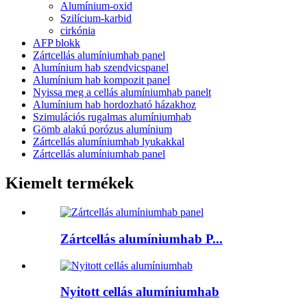
Alumínium-oxid
Szilícium-karbid
cirkónia
AFP blokk
Zártcellás alumíniumhab panel
Alumínium hab szendvicspanel
Alumínium hab kompozit panel
Nyissa meg a cellás alumíniumhab panelt
Alumínium hab hordozható házakhoz
Szimulációs rugalmas alumíniumhab
Gömb alakú porózus alumínium
Zártcellás alumíniumhab lyukakkal
Zártcellás alumíniumhab panel
Kiemelt termékek
Zártcellás alumíniumhab P...
Nyitott cellás alumíniumhab