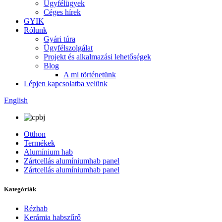
Ügyfélügyek
Céges hírek
GYIK
Rólunk
Gyári túra
Ügyfélszolgálat
Projekt és alkalmazási lehetőségek
Blog
A mi történetünk
Lépjen kapcsolatba velünk
English
Otthon
Termékek
Alumínium hab
Zártcellás alumíniumhab panel
Zártcellás alumíniumhab panel
Kategóriák
Rézhab
Kerámia habszűrő