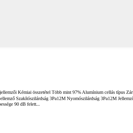
jellemzői Kémiai összetétel Több mint 97% Alumínium cellás típus Zárt
i jellemző Szakítószilárdság 3Pa12M Nyomószilárdság 3Pa12M Jelle
ssége 90 dB felett...