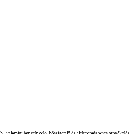
b., valamint hangelnyelő, hőszigetelő és elektromágneses árnyékolás