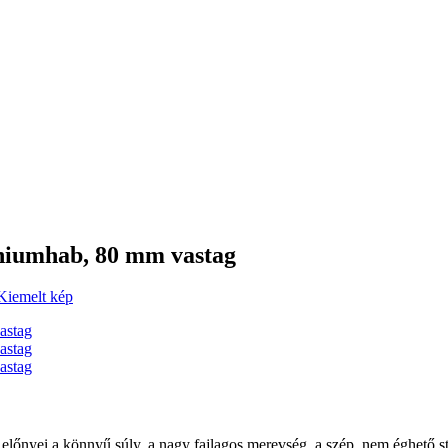
íniumhab, 80 mm vastag
lőnyei a könnyű súly, a nagy fajlagos merevség, a szép, nem éghető st