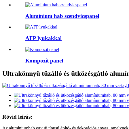
Alumínium hab szendvicspanel
AFP lyukakkal
Kompozit panel
Ultrakönnyű tűzálló és ütközésgátló alum
Rövid leírás:
Az alumíniumhab egy új típusú építő- és dekorációs anyag, amelynek e