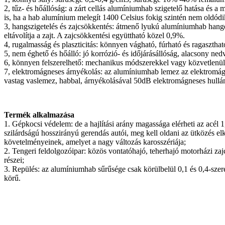
2, tűz- és hőállóság: a zárt cellás alumíniumhab szigetelő hatása és
is, ha a hab alumínium melegít 1400 Celsius fokig szintén nem oldódi
3, hangszigetelés és zajcsökkentés: átmenő lyukú alumíniumhab hangel
eltávolítja a zajt. A zajcsökkentési együttható közel 0,9%.
4, rugalmasság és plaszticitás: könnyen vágható, fúrható és ragasztható
5, nem éghető és hőálló: jó korrózió- és időjárásállóság, alacsony ned
6, könnyen felszerelhető: mechanikus módszerekkel vagy közvetlenül cs
7, elektromágneses árnyékolás: az alumíniumhab lemez az elektromá
vastag vaslemez, habbal, árnyékolásával 50dB elektromágneses hull
Termék alkalmazása
1. Gépkocsi védelem: de a hajlítási arány magassága elérheti az acél 
szilárdságú hosszirányú gerendás autói, meg kell oldani az ütközés e
követelményeinek, amelyet a nagy változás karosszériája;
2. Tengeri feldolgozóipar: közös vontatóhajó, teherhajó motorházi zajc
részei;
3. Repülés: az alumíniumhab sűrűsége csak körülbelül 0,1 és 0,4-szeres
körű.