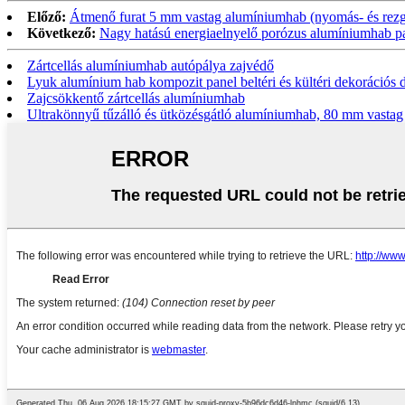
Előző:
Átmenő furat 5 mm vastag alumíniumhab (nyomás- és rezg
Következő:
Nagy hatású energiaelnyelő porózus alumíniumhab p
Zártcellás alumíniumhab autópálya zajvédő
Lyuk alumínium hab kompozit panel beltéri és kültéri dekorációs 
Zajcsökkentő zártcellás alumíniumhab
Ultrakönnyű tűzálló és ütközésgátló alumíniumhab, 80 mm vastag